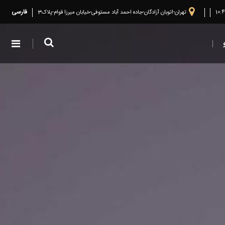
فارسی
10:
تهران-اتوبان آزادگان-جاده احمد آباد مستوفی-خیابان میرزا قوام-پلاک3