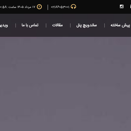
02186053001
۱۷ مرداد ۱۴۰۵ ساعت :
40:59
 پیش ساخته
ساندویچ پنل
مقالات
تماس با ما
ویدیو