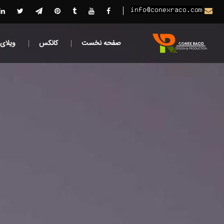
صفحه نخست
کانکس
ویلای