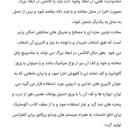
محدودیت هایی در ابعاد وجود دارد باید یا کانکس در ابعاد بزرگ
تولید این گونه سازه ها حتما باید کار از قبل توسط تیم مهندسی نقشه کشی و محاسبات
سازه ای روی آن انجام شود تا خطا های احتمالی آن در مرحله پیش تولید برطرف شود در
بصورت اجرا در محل ساخته و یا چند تکه ساخته شود و پس از حمل
غیر این صورت ساخت کانکس در ابعاد بزرگ با آزمون و خطا های احتمالی زیادی روبرو
به محل به یکدیگر متصل شوند.
می شود که باعث هدر رفتن سرمایه و بالا رفتن هزینه های تولید و همچنین زمان تولید
ساخت چنین سازه ای با مصالح و متریال های مختلفی امکان پذیر
خواهد شد ،همینطور امکان دارد در نهایت سازه قابلیت سرویس دهی و هماهنگی لازم
است که طبق انتخاب خریدار و با توجه به نیاز و کاربری آن انتخاب
با کاربری که برای آن ایجاد شده است همخوانی نداشته و مجبور به هزینه های مجدد
می شود. بطور مثال کانکس در ابعاد بزرگ می تواند با ساندویچ پانل
گردد.پیشنهاد می شود ساخت کانکس در ابعاد بزرگ را با ساندویچ پانل انجام دهید زیرا
ساخته و شود و کف آن نیز از نوع سرامیک باشد و یا میتوان با ورق
همگن بودن بیشتر بین مصالح در نوع ساندویچ پانل بسیار به پیشرفت پروژه در زمان
گالوانیزه و کف تخته ای با کفپوش اجرا نمود و یا برای جاهایی که به
کوتاه و همچنین طول عمر بالای پروژه کمک می کند و از نظر عایق برای سرما و گرما
عنوان کاربری های غذایی و دارویی مورد استفاده قرار می گیرد می
بهترین گزینه می باشد اما خب هزینه اولیه آن نسبت به یک سازه معمولی که با ورق
توان دیواره ها و کف آن را با ورق استیل پوشاند همین طور از درب و
گالوانیزه ساخته شود کمی بیشتر است در حالی که اگر به طول زمان استفاده و استحکام
پنجره های ضد گرد و غبار استفاده نمود و یا از سقف کاذب اکوستیک
سازه بیندشیم می بینیم که هزینه های ساندویچ پانل کاملا بصرفه تر از گزینه های مشابه
برای اتاق جلسات به همراه سیستم های ویدئو پرژکتور برای کنفرانس
آن است. حمل کانکس بزرگ پیش تر به اینکته که بصورت چند تکه سازه ساخته شود
تولید گردد.
اشاره کدیم. دلیل این امر نیز تقسیم بنا به قطعات کوچکتر جهت مقدور ساخت حمل و