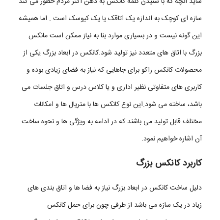
شاید آنچه که با شنیدن کلمه کانکس به ذهن اکثر مردم خطور می کند
می شود. بطور مثال کانکس در ابعاد بزرگ می تواند با ساندویچ پانل ساخته و شود و
سازه ای کوچک به اندازه یک اتاقک یا یک کیوسک است . اما همیشه
کف آن نیز از نوع سرامیک باشد و یا میتوان با ورق گالوانیزه و کف تخته ای با کفپوش
این گونه نیست و در بسیاری موارد بنا به نیاز ممکن است مانکس
اجرا نمود و یا برای جاهایی که به عنوان کاربری های غذایی و دارویی مورد استفاده قرار
بزرگ با اتاق های متعدد نیز تولید شود.کانکس در ابعاد بزرگ یکی از
می گیرد می توان دیواره ها و کف آن را با ورق استیل پوشاند همین طور از درب و پنجره
محصولات کانکس راکو برای جاهایی که نیاز به فضای زیادی بوده و
های ضد گرد و غبار استفاده نمود و یا از سقف کاذب اکوستیک برای اتاق جلسات به
کاربری های متفاوتی نظیر اداری و یا کلاس درس و اتاق جلسات می
همراه سیستم های ویدئو پرژکتور برای کنفرانس تولید گردد. سازه های رستوران و
باشد، ساخته می شود.این نوع کانکس ها با متریال ها و امکانات
فروشگاه های بین شهری که گاها در توقف گاهای درون اتوبان ها برای مسافرین ساخته
مختلف قابل تولید می باشند که در ادامه به ویژگی ها و نحوه ساخت
می شوند ، ویلاهای پیش ساخته بزرگ و دفاتر اداری سازمان ها از جمله مواردی هستند
آن اشاره خواهیم نمود.
که کانکس در ابعاد بزرگ برای آنها بیشترین کاربرد را داشته و در کمترین زمان و با هزینه
های مناسب می توان یک بنا را با مساحت زیاد ایجاد کرد.در ساخت کانکس در ابعاد
کاربرد کانکس بزرگ
بزرگ باید مواردی نظیر مقاومت سازه در برابر باد و طوفان ، نحوه هدایت آب برف و
دلیل ساخت کانکس در ابعاد بزرگ نیاز به فضا ها و اتاق بندی های
باران از روی سقف به زمین، سیستم گرمایشی و سرمایشی سازه ، سهولت در رفت و آمد
زیاد در یک سازه می باشد.از طرفی چون برای حمل کانکس
های افراد پیاده و همینطور وسایل نقلیه رعایت گردد. ساخت کانکس در ابعاد بزرگ برای