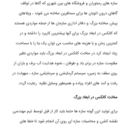
سازه های رستوران و فروشگاه های بین شهری که گاها در توقف
نقل آن می باشد.در چنین حالت می بایست در هنگام تولید محل هایی را برای جدا
گاهای درون اتوبان ها برای مسافرین ساخته می شوند ، ویلاهای
شدن و اتصال مجدد کانکس بزرگ مشخص کرده و هر بخش با یک ماشین جدا گانه
پیش ساخته بزرگ و دفاتر اداری سازمان ها از جمله مواردی هستند
حمل شود. البته در برخی شرایط بهتر است بجای این کار تمامی مراحل ساخت را در
که کانکس در ابعاد بزرگ برای آنها بیشترین کاربرد را داشته و در
همان محل استفاده انجام دهیم زیرا مشکلات مربوط به حمل را با این کار حذف نموده و
کمترین زمان و با هزینه های مناسب می توان یک بنا را با مساحت
سازه یکپارچگی بیشتری خواهد داشت. کانکس راکو با تولید بیش از سی و شش واحد
ساخت کانکس در ابعاد بزرگ یکی از مجهز ترین شرکت ها در تولید سازه های پیش
زیاد ایجاد کرد.در ساخت کانکس در ابعاد بزرگ باید مواردی نظیر
ساخته با ابعاد بزرگ می باشد که تا کنون برای کاربری های گوناگونی از جمله کلاس درس
مقاومت سازه در برابر باد و طوفان ، نحوه هدایت آب برف و باران از
، اتاق کنفرانس ، دفاتر پروژه های عمرانی و ساختمانی ، کانکس اداری و فروشگاه بین
روی سقف به زمین، سیستم گرمایشی و سرمایشی سازه ، سهولت در
راهی و بسیاری از کاربری های دیگر تولید کرده است. گروه مهندسین راه کوشش -
رفت و آمد های افراد پیاده و همینطور وسایل نقلیه رعایت گردد.
کانکس راکو
ساخت کانکس در ابعاد بزرگ
برای تولید این گونه سازه ها حتما باید کار از قبل توسط تیم مهندسی
نقشه کشی و محاسبات سازه ای روی آن انجام شود تا خطا های