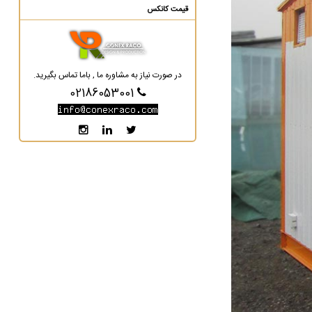
قیمت کانکس
در صورت نیاز به مشاوره ما , باما تماس بگیرید.
02186053001