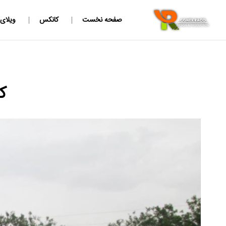
صفحه نخست
کانکس
ویلای
ک