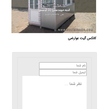
کانکس گیت عوارضی