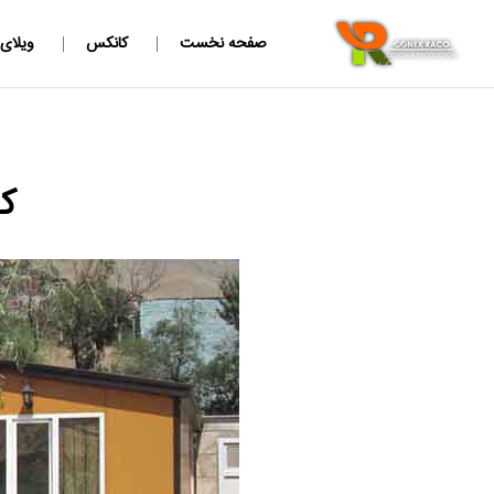
صفحه نخست
کانکس
ویلای
کا