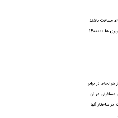
حاظ مسافت باشند
می بایست هزینه های جابجایی یا همان کرایه تریلی را از مبدا به مقصد برای آن در نظر گرفت. حدود هزینه حمل آن مطابق با اعلام باربری ها 1400000
هر لحاظ در برابر
 مسافرتی در آن
 در ساختار آنها